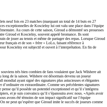
lets neuf fois en 23 matches (marquant un total de 14 buts en 27
ces exceptionnelles de Koscielny lui ont valu une place dans l’équipe
lémentaire. Au cours de cette saison, Giroud a démontré ses prouesses
ntre Giroud et Koscielny, souvent appelé bromance. Ils sont
 train de jouer au tennis et même de partager des repas. Lorsque Giroud
eur français et de son « frère » LoLo, faisant référence à
Koscielny est subjectif et ouvert à l’interprétation. En fin de
 souviens très bien combien de fans voulaient que Jack Wilshere ait
u long de la saison. Wilshere est désormais devenu un joueur
 mondial ayant signé des signatures plus astucieuses et élégantes
mer d’ordinaire en extraordinaire. Comme ses précédentes signatures
pense qu’il possède un potentiel exceptionnel et qu’il s’intégrera
ipiers, et je suis convaincu qu’il s’épanouira avec nous. »Après avoir
nous avons été témoins de son impact significatif sur l’équipe
. »On ne peut qu’espérer que Giroud imite le succès de joueurs comme