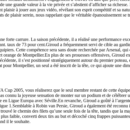
de une grande valeur à la vie privée et s’abstient d’afficher sa richess
ent plaisir à jouer aux jeux vidéo, révélant son esprit compétitif et sa na
ents de plaisir serein, nous rappelant que le véritable épanouissement se
 forte carrure. La saison précédente, il a réalisé une performance exce
nt. taux de 73 pour cent.Giroud a fréquemment servi de cible au gardien
quipiers. Cette compétence sera sans doute recherchée par Arsenal, qui c
et orange de Montpellier.En plus de ses prouesses offensives, Giroud exe
précédente, il s’est positionné stratégiquement autour du premier potea
 pour Montpellier, un seul a été inscrit de la tête, ce qui ajoute une di
 FA Cup 2005, vous réaliserez que le seul membre restant de cette équip
as connu la joyeuse sensation de monter sur un podium et de célébrer un
 Ligue Europa avec Séville.En revanche, Giroud a goûté à l’argenterie
 Ligue 1.Semblable à Robin van Persie, Giroud a également été reconnu 
vé le chemin des filets qu’une seule fois de la tête, tandis que la majo
 plus faible, converti deux tirs au but et décoché cinq frappes puissant
nd il le souhaite.