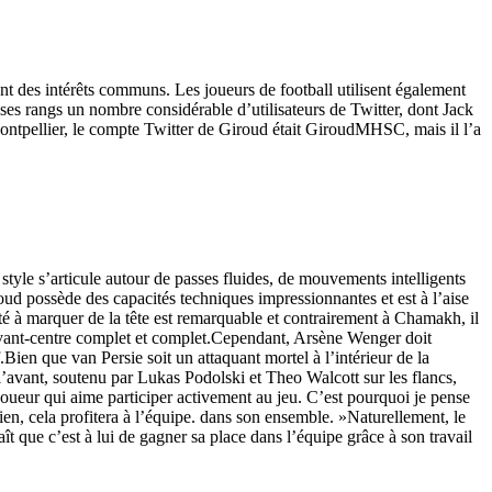
nt des intérêts communs. Les joueurs de football utilisent également
s ses rangs un nombre considérable d’utilisateurs de Twitter, dont Jack
ntpellier, le compte Twitter de Giroud était GiroudMHSC, mais il l’a
le s’articule autour de passes fluides, de mouvements intelligents
oud possède des capacités techniques impressionnantes et est à l’aise
ité à marquer de la tête est remarquable et contrairement à Chamakh, il
 un avant-centre complet et complet.Cependant, Arsène Wenger doit
ien que van Persie soit un attaquant mortel à l’intérieur de la
l’avant, soutenu par Lukas Podolski et Theo Walcott sur les flancs,
joueur qui aime participer activement au jeu. C’est pourquoi je pense
en, cela profitera à l’équipe. dans son ensemble. »Naturellement, le
t que c’est à lui de gagner sa place dans l’équipe grâce à son travail