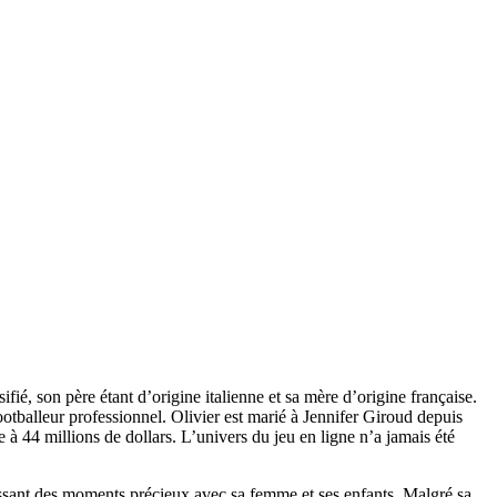
ifié, son père étant d’origine italienne et sa mère d’origine française.
ootballeur professionnel. Olivier est marié à Jennifer Giroud depuis
 à 44 millions de dollars. L’univers du jeu en ligne n’a jamais été
rissant des moments précieux avec sa femme et ses enfants. Malgré sa