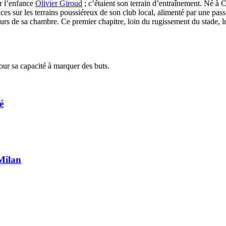
r l’enfance
Olivier Giroud
; c’étaient son terrain d’entraînement. Né à Ch
ces sur les terrains poussiéreux de son club local, alimenté par une passi
s murs de sa chambre. Ce premier chapitre, loin du rugissement du stade, 
our sa capacité à marquer des buts.
é
 Milan