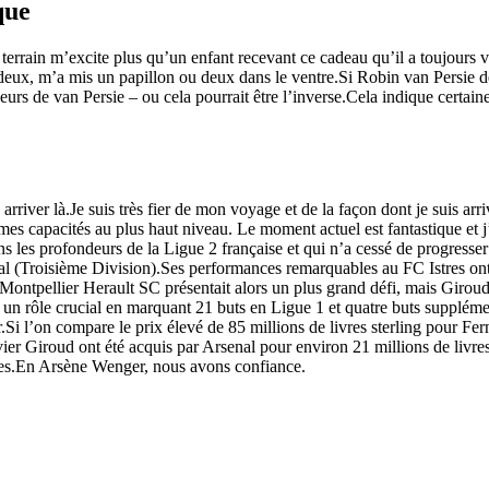
que
errain m’excite plus qu’un enfant recevant ce cadeau qu’il a toujours v
e-deux, m’a mis un papillon ou deux dans le ventre.Si Robin van Persie dé
seurs de van Persie – ou cela pourrait être l’inverse.Cela indique certa
rriver là.Je suis très fier de mon voyage et de la façon dont je suis arr
mes capacités au plus haut niveau. Le moment actuel est fantastique et j’
 les profondeurs de la Ligue 2 française et qui n’a cessé de progresser 
al (Troisième Division).Ses performances remarquables au FC Istres ont a
ontpellier Herault SC présentait alors un plus grand défi, mais Giroud
e un rôle crucial en marquant 21 buts en Ligue 1 et quatre buts supplém
ur.Si l’on compare le prix élevé de 85 millions de livres sterling pour 
ier Giroud ont été acquis par Arsenal pour environ 21 millions de livres
sives.En Arsène Wenger, nous avons confiance.