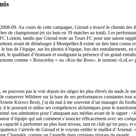
mis
 2008-09. Au cours de cette campagne, Giroud a trouvé le chemin des fi
hes de championnat (et six buts en 39 matches au total). Les performan
e FC Lorient, tandis que Giroud reste au Tours FC pour une saison supp
aritions avant de déménager à Montpellier.Il existe un lien bien connu e
 le bus de l’équipe, sur les photos d’équipe, lors des entraînements, en
ub, le qualifiant d’étonnant et soulignant la présence d’un grand entraîn
urnoms comme « Bosscielny » ou «Kos the Boss», le surnom «LoLo» pour 
ne pouvons pas le voir depuis les sièges les plus élevés du stade.Je me
e conserver Wilshere sur la base de ses performances constantes tout a
rsene Knows Best), j’ai du mal à me souvenir d’un manager du football
 il le poursuit et utilise ses compétences alchimiques pour le transfor
imé son admiration pour l’attaquant aux médias avant de le signer : »Je 
 joueur d’équipe qui sait comment s’associer efficacement avec ses coéqu
a capacité à performer au plus haut niveau, tant en club qu’en pays, et 
patience l’arrivée de Giroud et le voyons enfiler le maillot d’Arsenal
omme Chamakh, comme on l’appelle dans certaines régions du monde.