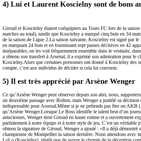
4) Lui et Laurent Koscielny sont de bons a
Giroud et Koscielny étaient coéquipiers au Tours FC lors de la saison
matches au total), tandis que Koscielny a marqué cinq buts en 34 matc
de la saison de Ligue 2.La saison suivante, Koscielny est signé par l
en marquant 24 buts et en fournissant sept passes décisives en 42 app
inséparables, on les voit fréquemment ensemble dans le vestiaire, dans
a obtenu son transfert à Arsenal, il a exprimé son admiration pour le cl
Koscielny.Alors que certaines personnes ont donné à Koscielny des s
compte, c’est aux individus de décider si cela lui convient.
5) Il est très apprécié par Arsène Wenger
Ce qu’Arsène Wenger peut observer depuis son abri, nous, supporters, 
un deuxième passage avec Bolton, mais Wenger a justifié sa décision d
indispensable pour Arsenal.Même si je ne prétends pas être un AKB (A
qu’Arsène Wenger.Lorsque Le Boss identifie le talent brut d’un joueur,
astucieuses, Wenger tient Giroud en haute estime et a ouvertement expr
parfaitement à notre équipe et à notre style de jeu. C’est un véritable
obtenu la signature de Giroud, Wenger a ajouté : »Il a déjà démontré s
championne de Montpellier la saison dernière. Nous attendons avec im
LoLo (Koscielny), plutôt que de suivre le chemin de la déception c