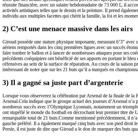
réussite financière, avec un salaire hebdomadaire de 73 000 £, il accor
activités artistiques telles que le dessin et la peinture. Il prend égalem
individu aux multiples facettes qui chérit la famille, la foi et les mom
2) C’est une menace massive dans les airs
Giroud possède une stature physique imposante, mesurant 6’3″ avec une
aériens remportés dans les cinq premières ligues avec un succès étonna
faire tomber le ballon et à lancer de nombreuses attaques pour ses coé
précédents coéquipiers ont bénéficié de ses apports en portant le bleu 
offensives au sein de la surface de réparation. Au cours de la saison 
intéressant de noter que sur les 21 buts qu’il a marqués en championnat
3) Il a gagné sa juste part d’argenterie
Lorsque vous observerez la célébration par Arsenal de la finale de la
Arsenal.Cela indique que le groupe actuel des joueurs d’Arsenal n’a p
nombreux succès avec l’Olympique Lyonnais, notamment un triomphe en
ont stupéfié le monde du football en décrochant leur premier titre de
remarquable total de 21 buts.Comme mentionné précédemment, il n’a trou
gauche préféré. Il a également marqué cinq buts avec son pied droit le
Persie, il est juste de dire que Giroud a le don de marquer des buts qua