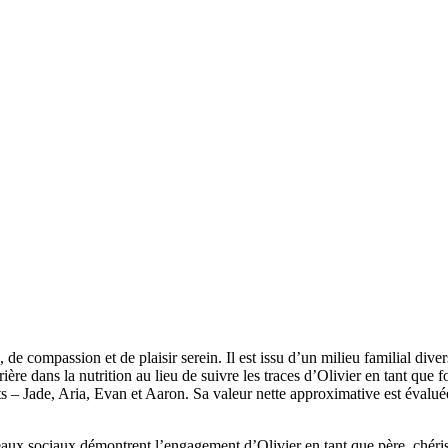
e compassion et de plaisir serein. Il est issu d’un milieu familial divers
re dans la nutrition au lieu de suivre les traces d’Olivier en tant que f
s – Jade, Aria, Evan et Aaron. Sa valeur nette approximative est évaluée
réseaux sociaux démontrent l’engagement d’Olivier en tant que père, ché