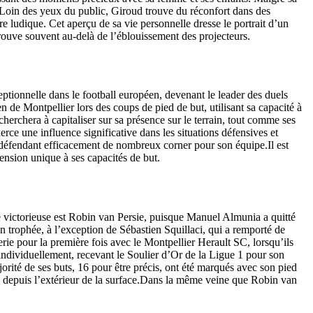
e. Loin des yeux du public, Giroud trouve du réconfort dans des
ture ludique. Cet aperçu de sa vie personnelle dresse le portrait d’un
 trouve souvent au-delà de l’éblouissement des projecteurs.
ptionnelle dans le football européen, devenant le leader des duels
 de Montpellier lors des coups de pied de but, utilisant sa capacité à
herchera à capitaliser sur sa présence sur le terrain, tout comme ses
rce une influence significative dans les situations défensives et
u, défendant efficacement de nombreux corner pour son équipe.Il est
mension unique à ses capacités de but.
e victorieuse est Robin van Persie, puisque Manuel Almunia a quitté
 trophée, à l’exception de Sébastien Squillaci, qui a remporté de
 pour la première fois avec le Montpellier Herault SC, lorsqu’ils
individuellement, recevant le Soulier d’Or de la Ligue 1 pour son
rité de ses buts, 16 pour être précis, ont été marqués avec son pied
es depuis l’extérieur de la surface.Dans la même veine que Robin van