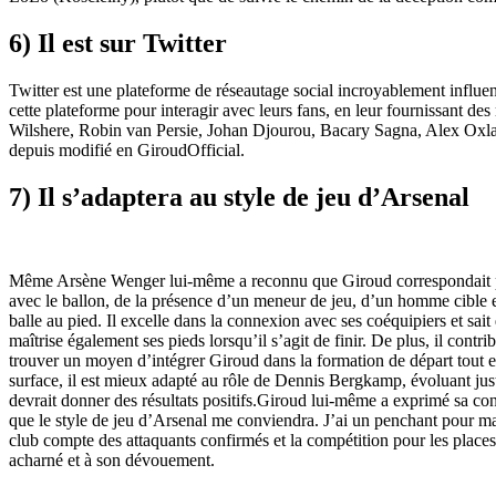
6) Il est sur Twitter
Twitter est une plateforme de réseautage social incroyablement influen
cette plateforme pour interagir avec leurs fans, en leur fournissant de
Wilshere, Robin van Persie, Johan Djourou, Bacary Sagna, Alex Oxlad
depuis modifié en GiroudOfficial.
7) Il s’adaptera au style de jeu d’Arsenal
Même Arsène Wenger lui-même a reconnu que Giroud correspondait parf
avec le ballon, de la présence d’un meneur de jeu, d’un homme cible et
balle au pied. Il excelle dans la connexion avec ses coéquipiers et sai
maîtrise également ses pieds lorsqu’il s’agit de finir. De plus, il con
trouver un moyen d’intégrer Giroud dans la formation de départ tout en
surface, il est mieux adapté au rôle de Dennis Bergkamp, ​​évoluant jus
devrait donner des résultats positifs.Giroud lui-même a exprimé sa con
que le style de jeu d’Arsenal me conviendra. J’ai un penchant pour mar
club compte des attaquants confirmés et la compétition pour les places 
acharné et à son dévouement.