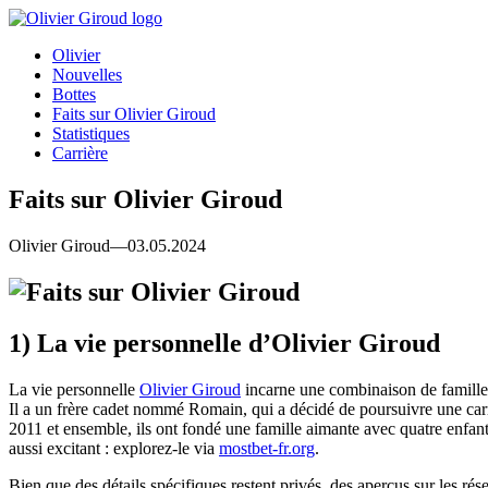
Olivier
Nouvelles
Bottes
Faits sur Olivier Giroud
Statistiques
Carrière
Faits sur Olivier Giroud
Olivier Giroud—03.05.2024
1) La vie personnelle d’Olivier Giroud
La vie personnelle
Olivier Giroud
incarne une combinaison de famille, d
Il a un frère cadet nommé Romain, qui a décidé de poursuivre une carriè
2011 et ensemble, ils ont fondé une famille aimante avec quatre enfant
aussi excitant : explorez-le via
mostbet-fr.org
.
Bien que des détails spécifiques restent privés, des aperçus sur les 