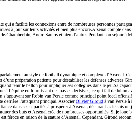
te qui a facilité les connexions entre de nombreuses personnes partagea
s mises à jour sur leurs activités et bien plus encore.Arsenal compte dan
e-Chamberlain, Andre Santos et bien d’autres.Pendant son séjour à Mo
aitement au style de football dynamique et complexe d’Arsenal. Ce sty
 d’une préparation patiente pour déstabiliser les défenses adverses.Gir
t quand tenir le ballon pour impliquer ses collègues dans le jeu.Sa capac
tribue à l’équipe en fournissant des passes décisives, ce qui fait de lui
 s’appuyant sur Robin van Persie comme principal point focal offensif.B
te derrière l’attaquant principal. Associer
Olivier Giroud
à van Persie à 
fiance dans ses capacités à prospérer à Arsenal, déclarant : »Je suis un 
quer des buts et Arsenal crée de nombreuses opportunités. Si je joue bi
est féroce en raison de la stature d’Arsenal. Cependant, Giroud reconnaî