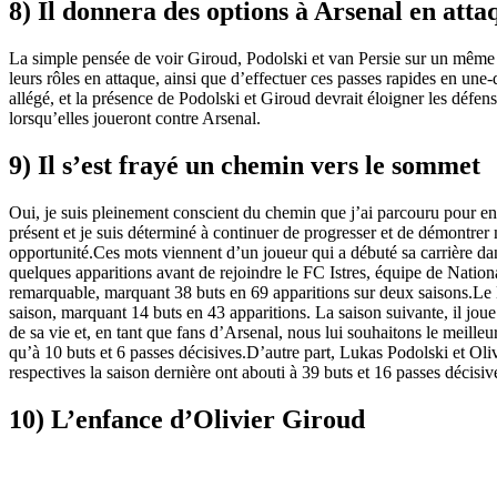
8) Il donnera des options à Arsenal en atta
La simple pensée de voir Giroud, Podolski et van Persie sur un même t
leurs rôles en attaque, ainsi que d’effectuer ces passes rapides en un
allégé, et la présence de Podolski et Giroud devrait éloigner les défen
lorsqu’elles joueront contre Arsenal.
9) Il s’est frayé un chemin vers le sommet
Oui, je suis pleinement conscient du chemin que j’ai parcouru pour en a
présent et je suis déterminé à continuer de progresser et de démontrer 
opportunité.Ces mots viennent d’un joueur qui a débuté sa carrière dans
quelques apparitions avant de rejoindre le FC Istres, équipe de Nation
remarquable, marquant 38 buts en 69 apparitions sur deux saisons.Le M
saison, marquant 14 buts en 43 apparitions. La saison suivante, il jou
de sa vie et, en tant que fans d’Arsenal, nous lui souhaitons le meille
qu’à 10 buts et 6 passes décisives.D’autre part, Lukas Podolski et Oliv
respectives la saison dernière ont abouti à 39 buts et 16 passes déci
10) L’enfance d’Olivier Giroud