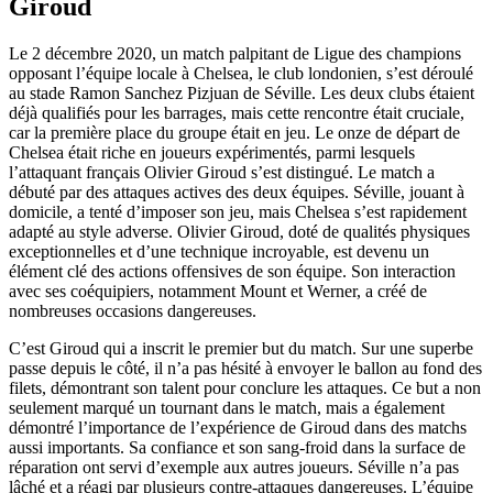
Giroud
Le 2 décembre 2020, un match palpitant de Ligue des champions
opposant l’équipe locale à Chelsea, le club londonien, s’est déroulé
au stade Ramon Sanchez Pizjuan de Séville. Les deux clubs étaient
déjà qualifiés pour les barrages, mais cette rencontre était cruciale,
car la première place du groupe était en jeu. Le onze de départ de
Chelsea était riche en joueurs expérimentés, parmi lesquels
l’attaquant français Olivier Giroud s’est distingué. Le match a
débuté par des attaques actives des deux équipes. Séville, jouant à
domicile, a tenté d’imposer son jeu, mais Chelsea s’est rapidement
adapté au style adverse. Olivier Giroud, doté de qualités physiques
exceptionnelles et d’une technique incroyable, est devenu un
élément clé des actions offensives de son équipe. Son interaction
avec ses coéquipiers, notamment Mount et Werner, a créé de
nombreuses occasions dangereuses.
C’est Giroud qui a inscrit le premier but du match. Sur une superbe
passe depuis le côté, il n’a pas hésité à envoyer le ballon au fond des
filets, démontrant son talent pour conclure les attaques. Ce but a non
seulement marqué un tournant dans le match, mais a également
démontré l’importance de l’expérience de Giroud dans des matchs
aussi importants. Sa confiance et son sang-froid dans la surface de
réparation ont servi d’exemple aux autres joueurs. Séville n’a pas
lâché et a réagi par plusieurs contre-attaques dangereuses. L’équipe